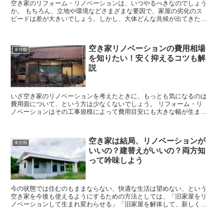
空き家のリフォーム・リノベーションは、いつやるべきなのでしょう
か。 もちろん、立地や環境などさまざまな要因で、家屋の劣化のス
ピードは差が大きいでしょう。しかし、大体どんな兆候が出てきたら
リフォーム・リノベーションを検討するべきなのか...
空き家リノベーションの費用相場
未分類
を知りたい！安く抑えるコツも解
説
いざ空き家のリノベーションを考えたときに、もっとも気になるのは
費用面について、という方は少なくないでしょう。 リフォーム・リ
ノベーションはその工事規模によって費用目安にも大きな幅が生まれ
ます。設備だけを換える場合と、大きく間取りを変...
空き家は結局、リノベーションが
未分類
いいの？建替えがいいの？両方知
って吟味しよう
今の状態では住むのもままならない、快適な生活は望めない、という
空き家を今後も使えるようにするための方法としては、「旧家屋をリ
ノベーションして生まれ変わらせる」「旧家屋を解体して、新しく建
て直す」という2つの方法があります。 リノベー...